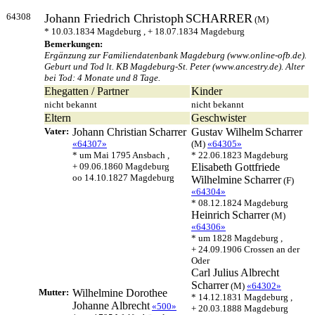
64308
Johann Friedrich Christoph
SCHARRER
(M)
* 10.03.1834 Magdeburg , + 18.07.1834 Magdeburg
Bemerkungen:
Ergänzung zur Familiendatenbank Magdeburg (www.online-ofb.de).
Geburt und Tod lt. KB Magdeburg-St. Peter (www.ancestry.de). Alter
bei Tod: 4 Monate und 8 Tage.
Ehegatten / Partner
Kinder
nicht bekannt
nicht bekannt
Eltern
Geschwister
Vater:
Johann Christian
Scharrer
Gustav Wilhelm
Scharrer
«64307»
(M)
«64305»
* um Mai 1795 Ansbach ,
* 22.06.1823 Magdeburg
+ 09.06.1860 Magdeburg
Elisabeth Gottfriede
oo 14.10.1827 Magdeburg
Wilhelmine
Scharrer
(F)
«64304»
* 08.12.1824 Magdeburg
Heinrich
Scharrer
(M)
«64306»
* um 1828 Magdeburg ,
+ 24.09.1906 Crossen an der
Oder
Carl Julius Albrecht
Scharrer
(M)
«64302»
Mutter:
Wilhelmine Dorothee
* 14.12.1831 Magdeburg ,
Johanne
Albrecht
«500»
+ 20.03.1888 Magdeburg