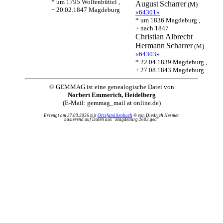
* um 1795 Wolfenbüttel ,
August
Scharrer
(M)
+ 20.02.1847 Magdeburg
«64301»
* um 1836 Magdeburg ,
+ nach 1847
Christian Albrecht
Hermann
Scharrer
(M)
«64303»
* 22.04.1839 Magdeburg ,
+ 27.08.1843 Magdeburg
© GEMMAG ist eine genealogische Datei von
Norbert Emmerich, Heidelberg
(E-Mail: gemmag_mail at online.de)
Erzeugt am 27.03.2026 mit
Ortsfamilienbuch
© von Diedrich Hesmer
basierend auf Daten aus "Magdeburg 2603.ged"