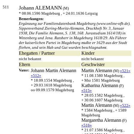
511
Johann
ALEMANN
(M)
* 08.06.1596 Magdeburg , + 24.01.1636 Leipzig
Bemerkungen:
Ergänzung zur Familiendatenbank Magdeburg (www.online-ofb.de).
Sippenverband Ziering-Moritz-Alemann, Druckheft Nr. 3, Januar
1938, Die Familie Alemann, S. 138, 168. Jurastudium 1614/18) in
Wittenberg und Jena. Ratsherr in Magdeburg 1618/29. Als Führer
der kaiserlichen Partei in Magdeburg mußte er 1629 aus der Stadt
fliehen, und sein Hab und Gut wurden beschlagnahmt.
Ehegatten / Partner
Kinder
nicht bekannt
nicht bekannt
Eltern
Geschwister
Vater:
Johann Martin
Alemann
Martin
Alemann
(M)
«521»
«512»
* 11.08.1580 Magdeburg ,
* 18.09.1554 Magdeburg ,
+ Mrz 1581 Magdeburg
+ 29.03.1618 Magdeburg
Katharina
Alemann
(F)
oo 09.09.1579 Magdeburg
«515»
* 28.05.1582 Magdeburg ,
+ 30.06.1607 Magdeburg
Martin
Alemann
(M)
«522»
* 1584 Magdeburg , + 1589
Magdeburg
Margaretha
Alemann
(F)
«516»
* 21.07.1586 Magdeburg ,