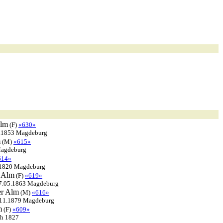
lm
(F)
«630»
3.1853 Magdeburg
m
(M)
«615»
Magdeburg
614»
 1820 Magdeburg
Alm
(F)
«619»
27.05.1863 Magdeburg
er
Alm
(M)
«616»
.11.1879 Magdeburg
m
(F)
«609»
ch 1827