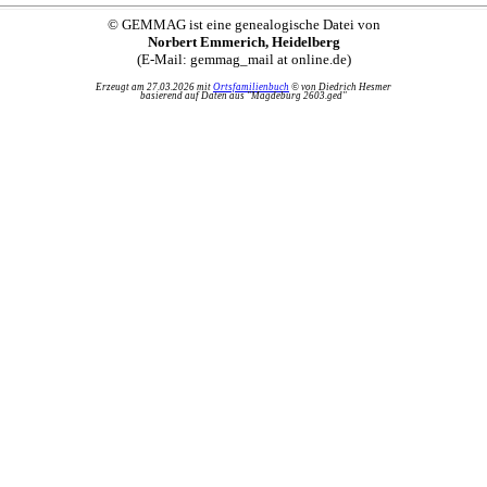
© GEMMAG ist eine genealogische Datei von
Norbert Emmerich, Heidelberg
(E-Mail: gemmag_mail at online.de)
Erzeugt am 27.03.2026 mit
Ortsfamilienbuch
© von Diedrich Hesmer
basierend auf Daten aus "Magdeburg 2603.ged"