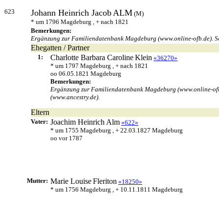
623
Johann Heinrich Jacob
ALM
(M)
* um 1796 Magdeburg , + nach 1821
Bemerkungen:
Ergänzung zur Familiendatenbank Magdeburg (www.online-ofb.de). Sc
Ehegatten / Partner
1:
Charlotte Barbara Caroline
Klein
«36270»
* um 1797 Magdeburg , + nach 1821
oo 06.05.1821 Magdeburg
Bemerkungen:
Ergänzung zur Familiendatenbank Magdeburg (www.online-ofb.
(www.ancestry.de).
Eltern
Vater:
Joachim Heinrich
Alm
«622»
* um 1755 Magdeburg , + 22.03.1827 Magdeburg
oo vor 1787
Mutter:
Marie Louise
Fleriton
«18250»
* um 1756 Magdeburg , + 10.11.1811 Magdeburg