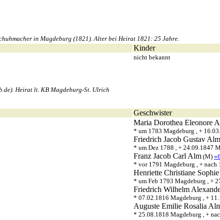
huhmacher in Magdeburg (1821). Alter bei Heirat 1821: 25 Jahre.
Kinder
nicht bekannt
de). Heirat lt. KB Magdeburg-St. Ulrich
Geschwister
Maria Dorothea Eleonore
A
* um 1783 Magdeburg , + 16.0
Friedrich Jacob Gustav
Al
* um Dez 1788 , + 24.09.1847 
Franz Jacob Carl
Alm
(M)
«
* vor 1791 Magdeburg , + nach
Henriette Christiane Sophie
* um Feb 1793 Magdeburg , + 
Friedrich Wilhelm Alexand
* 07.02.1816 Magdeburg , + 11
Auguste Emilie Rosalia
Al
* 25.08.1818 Magdeburg , + na