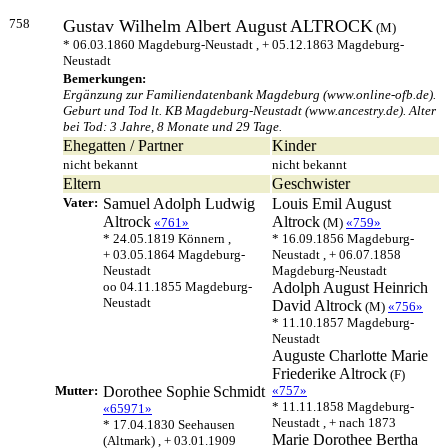
758
Gustav Wilhelm Albert August
ALTROCK
(M)
* 06.03.1860 Magdeburg-Neustadt , + 05.12.1863 Magdeburg-
Neustadt
Bemerkungen:
Ergänzung zur Familiendatenbank Magdeburg (www.online-ofb.de).
Geburt und Tod lt. KB Magdeburg-Neustadt (www.ancestry.de). Alter
bei Tod: 3 Jahre, 8 Monate und 29 Tage.
Ehegatten / Partner
Kinder
nicht bekannt
nicht bekannt
Eltern
Geschwister
Vater:
Samuel Adolph Ludwig
Louis Emil August
Altrock
Altrock
«761»
(M)
«759»
* 24.05.1819 Könnern ,
* 16.09.1856 Magdeburg-
+ 03.05.1864 Magdeburg-
Neustadt , + 06.07.1858
Neustadt
Magdeburg-Neustadt
oo 04.11.1855 Magdeburg-
Adolph August Heinrich
Neustadt
David
Altrock
(M)
«756»
* 11.10.1857 Magdeburg-
Neustadt
Auguste Charlotte Marie
Friederike
Altrock
(F)
Mutter:
Dorothee Sophie
Schmidt
«757»
* 11.11.1858 Magdeburg-
«65971»
Neustadt , + nach 1873
* 17.04.1830 Seehausen
Marie Dorothee Bertha
(Altmark) , + 03.01.1909