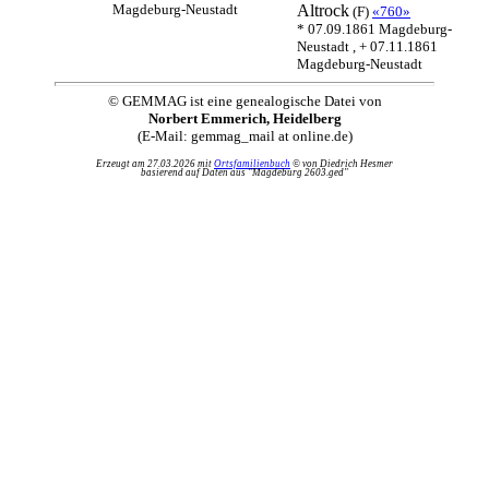
Magdeburg-Neustadt
Altrock
(F)
«760»
* 07.09.1861 Magdeburg-
Neustadt , + 07.11.1861
Magdeburg-Neustadt
© GEMMAG ist eine genealogische Datei von
Norbert Emmerich, Heidelberg
(E-Mail: gemmag_mail at online.de)
Erzeugt am 27.03.2026 mit
Ortsfamilienbuch
© von Diedrich Hesmer
basierend auf Daten aus "Magdeburg 2603.ged"