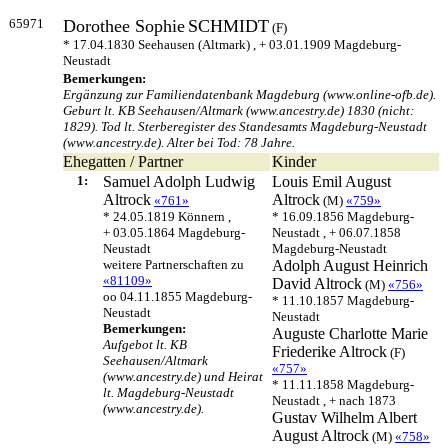
65971
Dorothee Sophie
SCHMIDT
(F)
* 17.04.1830 Seehausen (Altmark) , + 03.01.1909 Magdeburg-
Neustadt
Bemerkungen:
Ergänzung zur Familiendatenbank Magdeburg (www.online-ofb.de).
Geburt lt. KB Seehausen/Altmark (www.ancestry.de) 1830 (nicht:
1829). Tod lt. Sterberegister des Standesamts Magdeburg-Neustadt
(www.ancestry.de). Alter bei Tod: 78 Jahre.
Ehegatten / Partner
Kinder
1:
Samuel Adolph Ludwig
Louis Emil August
Altrock
Altrock
«761»
(M)
«759»
* 24.05.1819 Könnern ,
* 16.09.1856 Magdeburg-
+ 03.05.1864 Magdeburg-
Neustadt , + 06.07.1858
Neustadt
Magdeburg-Neustadt
weitere Partnerschaften zu
Adolph August Heinrich
«81109»
David
Altrock
(M)
«756»
oo 04.11.1855 Magdeburg-
* 11.10.1857 Magdeburg-
Neustadt
Neustadt
Bemerkungen:
Auguste Charlotte Marie
Aufgebot lt. KB
Friederike
Altrock
(F)
Seehausen/Altmark
«757»
(www.ancestry.de) und Heirat
* 11.11.1858 Magdeburg-
lt. Magdeburg-Neustadt
Neustadt , + nach 1873
(www.ancestry.de).
Gustav Wilhelm Albert
August
Altrock
(M)
«758»