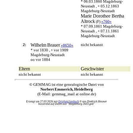
* 06.03.1860 Magdeburg-
Neustadt , + 05.12.1863
Magdeburg-Neustadt
Marie Dorothee Bertha
Altrock
(F)
«760»
* 07.09.1861 Magdeburg-
Neustadt , + 07.11.1861
Magdeburg-Neustadt
2:
Wilhelm
Brauer
nicht bekannt
«8650»
* vor 1830 , + vor 1909
Magdeburg-Neustadt
oo vor 1884
Eltern
Geschwister
nicht bekannt
nicht bekannt
© GEMMAG ist eine genealogische Datei von
Norbert Emmerich, Heidelberg
(E-Mail: gemmag_mail at online.de)
Erzeugt am 27.03.2026 mit
Ortsfamilienbuch
© von Diedrich Hesmer
basierend auf Daten aus "Magdeburg 2603.ged"