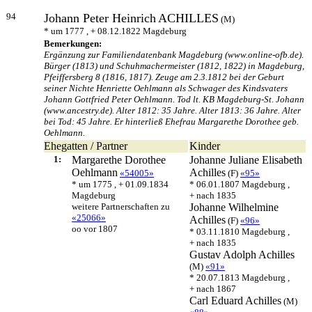
94
Johann Peter Heinrich
ACHILLES
(M)
* um 1777 , + 08.12.1822 Magdeburg
Bemerkungen:
Ergänzung zur Familiendatenbank Magdeburg (www.online-ofb.de).
Bürger (1813) und Schuhmachermeister (1812, 1822) in Magdeburg,
Pfeiffersberg 8 (1816, 1817). Zeuge am 2.3.1812 bei der Geburt
seiner Nichte Henriette Oehlmann als Schwager des Kindsvaters
Johann Gottfried Peter Oehlmann. Tod lt. KB Magdeburg-St. Johann
(www.ancestry.de). Alter 1812: 35 Jahre. Alter 1813: 36 Jahre. Alter
bei Tod: 45 Jahre. Er hinterließ Ehefrau Margarethe Dorothee geb.
Oehlmann.
Ehegatten / Partner
Kinder
1:
Margarethe Dorothee
Johanne Juliane Elisabeth
Oehlmann
Achilles
«54005»
(F)
«95»
* um 1775 , + 01.09.1834
* 06.01.1807 Magdeburg ,
Magdeburg
+ nach 1835
weitere Partnerschaften zu
Johanne Wilhelmine
«25066»
Achilles
(F)
«96»
oo vor 1807
* 03.11.1810 Magdeburg ,
+ nach 1835
Gustav Adolph
Achilles
(M)
«91»
* 20.07.1813 Magdeburg ,
+ nach 1867
Carl Eduard
Achilles
(M)