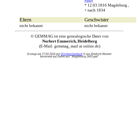
«88»
* 12.03.1816 Magdeburg ,
+ nach 1834
Eltern
Geschwister
nicht bekannt
nicht bekannt
© GEMMAG ist eine genealogische Datei von
Norbert Emmerich, Heidelberg
(E-Mail: gemmag_mail at online.de)
Erzeugt am 27.03.2026 mit
Ortsfamilienbuch
© von Diedrich Hesmer
basierend auf Daten aus "Magdeburg 2603.ged"