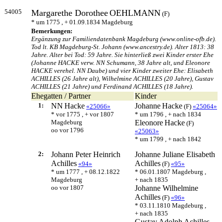
54005
Margarethe Dorothee
OEHLMANN
(F)
* um 1775 , + 01.09.1834 Magdeburg
Bemerkungen:
Ergänzung zur Familiendatenbank Magdeburg (www.online-ofb.de).
Tod lt. KB Magdeburg-St. Johann (www.ancestry.de). Alter 1813: 38
Jahre. Alter bei Tod: 59 Jahre. Sie hinterließ zwei Kinder erster Ehe
(Johanne HACKE verw. NN Schumann, 38 Jahre alt, und Eleonore
HACKE verehel. NN Daube) und vier Kinder zweiter Ehe: Elisabeth
ACHILLES (26 Jahre alt), Wilhelmine ACHILLES (20 Jahre), Gustav
ACHILLES (21 Jahre) und Ferdinand ACHILLES (18 Jahre).
Ehegatten / Partner
Kinder
1:
NN
Hacke
Johanne
Hacke
«25066»
(F)
«25064»
* vor 1775 , + vor 1807
* um 1796 , + nach 1834
Magdeburg
Eleonore
Hacke
(F)
oo vor 1796
«25063»
* um 1799 , + nach 1842
2:
Johann Peter Heinrich
Johanne Juliane Elisabeth
Achilles
Achilles
«94»
(F)
«95»
* um 1777 , + 08.12.1822
* 06.01.1807 Magdeburg ,
Magdeburg
+ nach 1835
oo vor 1807
Johanne Wilhelmine
Achilles
(F)
«96»
* 03.11.1810 Magdeburg ,
+ nach 1835
Gustav Adolph
Achilles