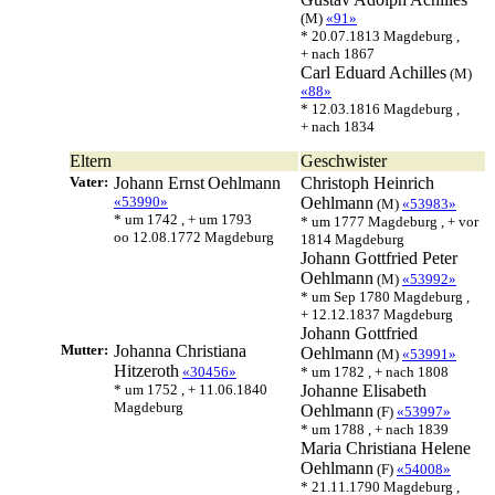
(M)
«91»
* 20.07.1813 Magdeburg ,
+ nach 1867
Carl Eduard
Achilles
(M)
«88»
* 12.03.1816 Magdeburg ,
+ nach 1834
Eltern
Geschwister
Vater:
Johann Ernst
Oehlmann
Christoph Heinrich
«53990»
Oehlmann
(M)
«53983»
* um 1742 , + um 1793
* um 1777 Magdeburg , + vor
oo 12.08.1772 Magdeburg
1814 Magdeburg
Johann Gottfried Peter
Oehlmann
(M)
«53992»
* um Sep 1780 Magdeburg ,
+ 12.12.1837 Magdeburg
Johann Gottfried
Mutter:
Johanna Christiana
Oehlmann
(M)
«53991»
Hitzeroth
«30456»
* um 1782 , + nach 1808
* um 1752 , + 11.06.1840
Johanne Elisabeth
Magdeburg
Oehlmann
(F)
«53997»
* um 1788 , + nach 1839
Maria Christiana Helene
Oehlmann
(F)
«54008»
* 21.11.1790 Magdeburg ,