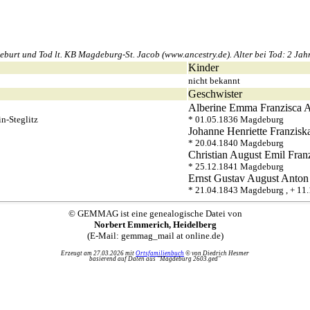
urt und Tod lt. KB Magdeburg-St. Jacob (www.ancestry.de). Alter bei Tod: 2 Jah
Kinder
nicht bekannt
Geschwister
Alberine Emma Franzisca
A
n-Steglitz
* 01.05.1836 Magdeburg
Johanne Henriette Franzisk
* 20.04.1840 Magdeburg
Christian August Emil Fran
* 25.12.1841 Magdeburg
Ernst Gustav August
Anton
* 21.04.1843 Magdeburg , + 11
© GEMMAG ist eine genealogische Datei von
Norbert Emmerich, Heidelberg
(E-Mail: gemmag_mail at online.de)
Erzeugt am 27.03.2026 mit
Ortsfamilienbuch
© von Diedrich Hesmer
basierend auf Daten aus "Magdeburg 2603.ged"