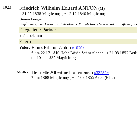
1023
Friedrich Wilhelm Eduard
ANTON
(M)
* 31.05.1838 Magdeburg , + 12.10.1840 Magdeburg
Bemerkungen:
Ergänzung zur Familiendatenbank Magdeburg (www.online-ofb.de). Geb
Ehegatten / Partner
nicht bekannt
Eltern
Vater:
Franz Eduard
Anton
«1020»
* um 22.12.1810 Hohe Börde-Schnarsleben , + 31.08.1892 Berli
oo 10.11.1835 Magdeburg
Mutter:
Henriette Albertine
Hüttenrauch
«32289»
* um 1808 Magdeburg , + 14.07.1855 Aken (Elbe)