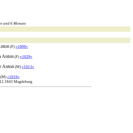
re und 6 Monate.
nton
(F)
«1009»
a
Anton
(F)
«1029»
z
Anton
(M)
«1013»
(M)
«1019»
.12.1843 Magdeburg