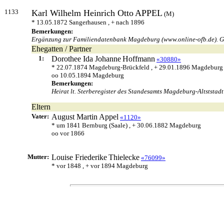
1133
Karl Wilhelm Heinrich Otto
APPEL
(M)
* 13.05.1872 Sangerhausen , + nach 1896
Bemerkungen:
Ergänzung zur Familiendatenbank Magdeburg (www.online-ofb.de). Gebu
Ehegatten / Partner
1:
Dorothee Ida Johanne
Hoffmann
«30880»
* 22.07.1874 Magdeburg-Brückfeld , + 29.01.1896 Magdeburg
oo 10.05.1894 Magdeburg
Bemerkungen:
Heirat lt. Sterberegister des Standesamts Magdeburg-Altststadt
Eltern
Vater:
August Martin
Appel
«1120»
* um 1841 Bernburg (Saale) , + 30.06.1882 Magdeburg
oo vor 1866
Mutter:
Louise Friederike
Thielecke
«76099»
* vor 1848 , + vor 1894 Magdeburg