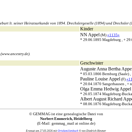
rt lt. seiner Heiratsurkunde von 1894. Drechslergeselle (1894) und Drechsler (1
Kinder
NN
Appel
(M)
«1135»
* 29.06.1895 Magdeburg , + 29
 (www.ancestry.de).
Geschwister
Auguste Anna Bertha
Appe
* 05.03.1866 Bernburg (Saale) ,
Pauline Louise
Appel
(F)
«1
* 20.04.1870 Sangerhausen , + 
Olga Emma Hedwig
Appel
* 26.05.1874 Magdeburg-Buck
Albert August Richard
App
* 08.06.1876 Magdeburg-Bucka
© GEMMAG ist eine genealogische Datei von
Norbert Emmerich, Heidelberg
(E-Mail: gemmag_mail at online.de)
Erzeugt am 27.03.2026 mit
Ortsfamilienbuch
© von Diedrich Hesmer