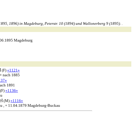
895, 1896) in Magdeburg, Peterstr. 10 (1894) und Wallonerberg 9 (1895). .
.06.1895 Magdeburg
l
(F)
«1121»
 + nach 1885
137»
nach 1891
(F)
«1136»
au
el
(M)
«1116»
u , + 11.04.1879 Magdeburg-Buckau