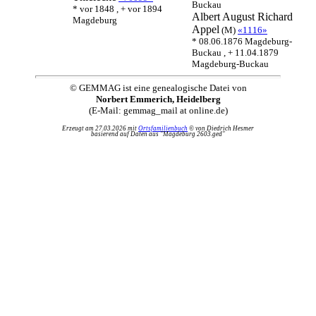
Buckau
* vor 1848 , + vor 1894
Albert August Richard
Magdeburg
Appel
(M)
«1116»
* 08.06.1876 Magdeburg-
Buckau , + 11.04.1879
Magdeburg-Buckau
© GEMMAG ist eine genealogische Datei von
Norbert Emmerich, Heidelberg
(E-Mail: gemmag_mail at online.de)
Erzeugt am 27.03.2026 mit
Ortsfamilienbuch
© von Diedrich Hesmer
basierend auf Daten aus "Magdeburg 2603.ged"