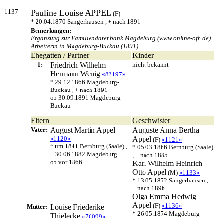
1137
Pauline Louise
APPEL
(F)
* 20.04.1870 Sangerhausen , + nach 1891
Bemerkungen:
Ergänzung zur Familiendatenbank Magdeburg (www.online-ofb.de).
Arbeiterin in Magdeburg-Buckau (1891).
Ehegatten / Partner
Kinder
1:
Friedrich Wilhelm
nicht bekannt
Hermann
Wenig
«82197»
* 29.12.1866 Magdeburg-
Buckau , + nach 1891
oo 30.09.1891 Magdeburg-
Buckau
Eltern
Geschwister
Vater:
August Martin
Appel
Auguste Anna Bertha
«1120»
Appel
(F)
«1121»
* um 1841 Bernburg (Saale) ,
* 05.03.1866 Bernburg (Saale)
+ 30.06.1882 Magdeburg
, + nach 1885
oo vor 1866
Karl Wilhelm Heinrich
Otto
Appel
(M)
«1133»
* 13.05.1872 Sangerhausen ,
+ nach 1896
Olga Emma Hedwig
Appel
(F)
«1136»
Mutter:
Louise Friederike
* 26.05.1874 Magdeburg-
Thielecke
«76099»