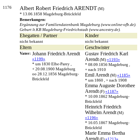
1176
Albert Robert Friedrich
ARENDT
(M)
* 13.06.1858 Magdeburg-Brückfeld
Bemerkungen:
Ergänzung zur Familiendatenbank Magdeburg (www.online-ofb.de).
Geburt lt.KB Magdeburg-Friedrichstadt (www.ancestry.de).
Ehegatten / Partner
Kinder
nicht bekannt
nicht bekannt
Eltern
Geschwister
Vater:
Johann Friedrich
Arendt
Gustav Friedrich Karl
«1199»
Arendt
(M)
«1193»
* um 1830 Elbe-Parey ,
* 08.09.1856 Magdeburg ,
+ 20.08.1900 Magdeburg
+ nach 1910
oo 28.12.1856 Magdeburg-
Emil
Arendt
(M)
«1185»
Brückfeld
* um 1860 , + nach 1908
Emma Auguste Dorothee
Arendt
(F)
«1187»
* 10.09.1862 Magdeburg-
Brückfeld
Heinrich Friedrich
Wilhelm
Arendt
(M)
«1196»
* 16.05.1867 Magdeburg-
Brückfeld
Marie Emma Bertha
Arendt
(F)
«1213»