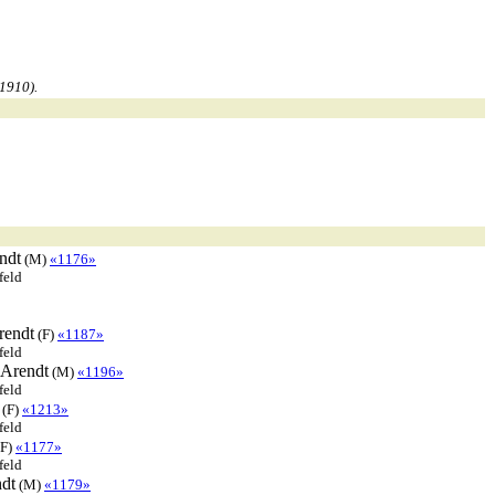
1910).
ndt
(M)
«1176»
feld
rendt
(F)
«1187»
feld
Arendt
(M)
«1196»
feld
(F)
«1213»
feld
F)
«1177»
feld
dt
(M)
«1179»