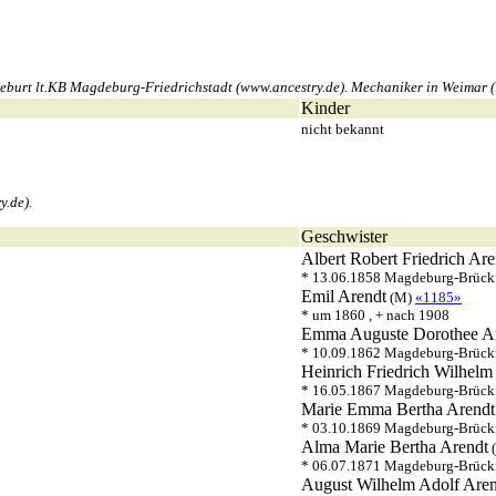
burt lt.KB Magdeburg-Friedrichstadt (www.ancestry.de). Mechaniker in Weimar (
Kinder
nicht bekannt
y.de).
Geschwister
Albert Robert Friedrich
Are
* 13.06.1858 Magdeburg-Brück
Emil
Arendt
(M)
«1185»
* um 1860 , + nach 1908
Emma Auguste Dorothee
A
* 10.09.1862 Magdeburg-Brück
Heinrich Friedrich Wilhelm
* 16.05.1867 Magdeburg-Brück
Marie Emma Bertha
Arendt
* 03.10.1869 Magdeburg-Brück
Alma Marie Bertha
Arendt
(
* 06.07.1871 Magdeburg-Brück
August Wilhelm Adolf
Aren