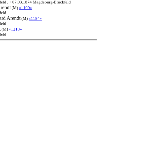
eld , + 07.03.1874 Magdeburg-Brückfeld
rendt
(M)
«1190»
feld
ard
Arendt
(M)
«1184»
feld
t
(M)
«1218»
feld