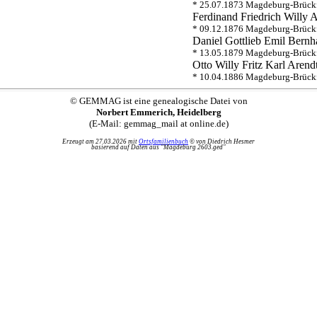
* 25.07.1873 Magdeburg-Brückf
Ferdinand Friedrich Willy
A
* 09.12.1876 Magdeburg-Brück
Daniel Gottlieb Emil Bernh
* 13.05.1879 Magdeburg-Brück
Otto Willy Fritz Karl
Arend
* 10.04.1886 Magdeburg-Brück
© GEMMAG ist eine genealogische Datei von
Norbert Emmerich, Heidelberg
(E-Mail: gemmag_mail at online.de)
Erzeugt am 27.03.2026 mit
Ortsfamilienbuch
© von Diedrich Hesmer
basierend auf Daten aus "Magdeburg 2603.ged"