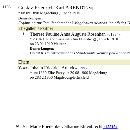
1193
Gustav Friedrich Karl
ARENDT
(M)
* 08.09.1856 Magdeburg , + nach 1910
Bemerkungen:
Ergänzung zur Familiendatenbank Magdeburg (www.online-ofb.de). Ge
Ehegatten / Partner
1:
Therese Pauline Anna Auguste
Rosenhan
«61894»
* 23.04.1878 Schwerstedt (Am Ettersberg) , + nach 1910
oo 23.01.1910 Weimar
Bemerkungen:
Heirat lt. Heiratsregister des Standesamts Weimar (www.ancestr
Eltern
Vater:
Johann Friedrich
Arendt
«1199»
* um 1830 Elbe-Parey , + 20.08.1900 Magdeburg
oo 28.12.1856 Magdeburg-Brückfeld
Mutter:
Marie Friederike Catharine
Ehrenbrecht
«15515»