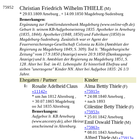
75952
Christian Friedrich Wilhelm
THIELE
(M)
* 29.03.1809 Arneburg , + 14.09.1850 Magdeburg-Sudenburg
Bemerkungen:
Ergänzung zur Familiendatenbank Magdeburg (www.online-ofb.de).
Geburt lt. seinem KB-Aufgebotseintrag 1835. Apotheker in Arneburg
(1835, 1844). Apotheker (1848, 1850) und Fabrikant (1850) in
Magdeburg-Sudenburg. Zusätzlich war er Agent der
Feuerversicherungs-Gesellschaft Colonia zu Köln (Amtsblatt der
Regierung zu Magdeburg 1849, S. 309). Tod lt. "Magdeburgische
Zeitung" vom 17.9.1850 (Anzeige) sowie 20.9.1850 (Danksagungs-
Anzeige) und lt. Amtsblatt der Regierung zu Magdeburg 1851, S.
128. Alter bei Tod: im 41. Lebensjahr. Er hinterließ Ehefrau und
sieben "unerzogene" Kinder NN. Alter bei Aufgebot 1835: 26 1/3
Jahre.
Ehegatten / Partner
Kinder
1:
Rosalie Adelheid
Claus
Alma Bettiy
Thiele
(F)
«11142»
«75915»
* um Jan 1812 Altenburg ,
* 24.08.1840 Arneburg ,
+ 30.07.1865 Magdeburg
+ nach 1893
oo Jul 1835 Altenburg
Cölestine Betty
Thiele
(F)
Bemerkungen:
«75953»
Aufgebot lt. KB Arneburg
* 25.01.1842 Arneburg
(www.ancestry.de), aber Heirat
Emil Oswald
Thiele
(M)
anscheinend in Altenburg.
«75963»
* 08.01.1843 Arneburg
Alfred
Thiele
(M)
«75913»