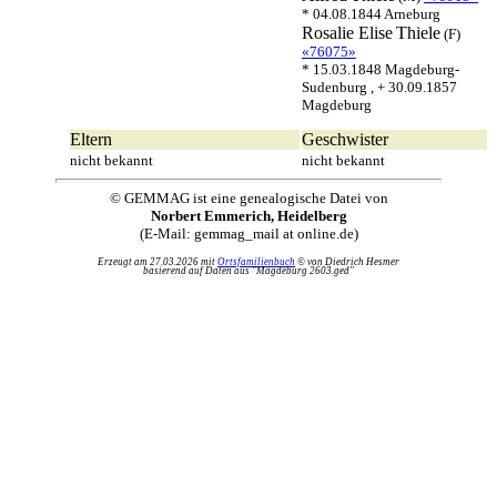
* 04.08.1844 Arneburg
Rosalie Elise
Thiele
(F)
«76075»
* 15.03.1848 Magdeburg-
Sudenburg , + 30.09.1857
Magdeburg
Eltern
Geschwister
nicht bekannt
nicht bekannt
© GEMMAG ist eine genealogische Datei von
Norbert Emmerich, Heidelberg
(E-Mail: gemmag_mail at online.de)
Erzeugt am 27.03.2026 mit
Ortsfamilienbuch
© von Diedrich Hesmer
basierend auf Daten aus "Magdeburg 2603.ged"