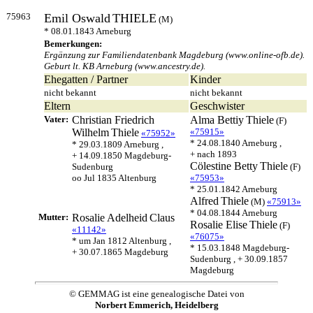
75963
Emil Oswald
THIELE
(M)
* 08.01.1843 Arneburg
Bemerkungen:
Ergänzung zur Familiendatenbank Magdeburg (www.online-ofb.de).
Geburt lt. KB Arneburg (www.ancestry.de).
Ehegatten / Partner
Kinder
nicht bekannt
nicht bekannt
Eltern
Geschwister
Vater:
Christian Friedrich
Alma Bettiy
Thiele
(F)
Wilhelm
Thiele
«75915»
«75952»
* 24.08.1840 Arneburg ,
* 29.03.1809 Arneburg ,
+ nach 1893
+ 14.09.1850 Magdeburg-
Cölestine Betty
Thiele
Sudenburg
(F)
oo Jul 1835 Altenburg
«75953»
* 25.01.1842 Arneburg
Alfred
Thiele
(M)
«75913»
* 04.08.1844 Arneburg
Mutter:
Rosalie Adelheid
Claus
Rosalie Elise
Thiele
(F)
«11142»
«76075»
* um Jan 1812 Altenburg ,
* 15.03.1848 Magdeburg-
+ 30.07.1865 Magdeburg
Sudenburg , + 30.09.1857
Magdeburg
© GEMMAG ist eine genealogische Datei von
Norbert Emmerich, Heidelberg