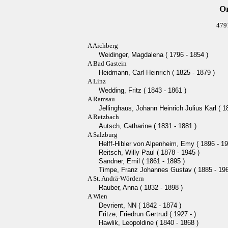
Or
479
A Aichberg
Weidinger, Magdalena ( 1796 - 1854 )
A Bad Gastein
Heidmann, Carl Heinrich ( 1825 - 1879 )
A Linz
Wedding, Fritz ( 1843 - 1861 )
A Ramsau
Jellinghaus, Johann Heinrich Julius Karl ( 1
A Retzbach
Autsch, Catharine ( 1831 - 1881 )
A Salzburg
Helff-Hibler von Alpenheim, Emy ( 1896 - 19
Reitsch, Willy Paul ( 1878 - 1945 )
Sandner, Emil ( 1861 - 1895 )
Timpe, Franz Johannes Gustav ( 1885 - 196
A St. Andrä-Wördern
Rauber, Anna ( 1832 - 1898 )
A Wien
Devrient, NN ( 1842 - 1874 )
Fritze, Friedrun Gertrud ( 1927 - )
Hawlik, Leopoldine ( 1840 - 1868 )