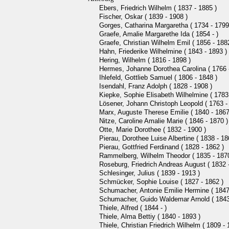
Ebers, Friedrich Wilhelm ( 1837 - 1885 )
Fischer, Oskar ( 1839 - 1908 )
Gorges, Catharina Margaretha ( 1734 - 1799
Graefe, Amalie Margarethe Ida ( 1854 - )
Graefe, Christian Wilhelm Emil ( 1856 - 188
Hahn, Friederike Wilhelmine ( 1843 - 1893 )
Hering, Wilhelm ( 1816 - 1898 )
Hermes, Johanne Dorothea Carolina ( 1766 
Ihlefeld, Gottlieb Samuel ( 1806 - 1848 )
Isendahl, Franz Adolph ( 1828 - 1908 )
Kiepke, Sophie Elisabeth Wilhelmine ( 1783 
Lösener, Johann Christoph Leopold ( 1763 -
Marx, Auguste Therese Emilie ( 1840 - 1867
Nitze, Caroline Amalie Marie ( 1846 - 1870 )
Otte, Marie Dorothee ( 1832 - 1900 )
Pierau, Dorothee Luise Albertine ( 1838 - 18
Pierau, Gottfried Ferdinand ( 1828 - 1862 )
Rammelberg, Wilhelm Theodor ( 1835 - 1870
Roseburg, Friedrich Andreas August ( 1832 
Schlesinger, Julius ( 1839 - 1913 )
Schmücker, Sophie Louise ( 1827 - 1862 )
Schumacher, Antonie Emilie Hermine ( 1847
Schumacher, Guido Waldemar Arnold ( 1843
Thiele, Alfred ( 1844 - )
Thiele, Alma Bettiy ( 1840 - 1893 )
Thiele, Christian Friedrich Wilhelm ( 1809 - 