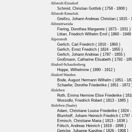
Allstedt-Einsdorf
Schmid, Christian Gottlob ( 1758 - 1808 )
Allstedt-Emseloh
Greifzu, Johann Andreas Christian ( 1815 - 
Alltmittweida
Fiering, Dorothea Margarete ( 1873 - 1931 )
Littan, Friedrich Wilhelm Emil ( 1860 - 1949 
Alperstedt
Gerlich, Carl Friedrich ( 1810 - 1860 )
Gerlich, Ernst Friedrich ( 1824 - 1855 )
Gerlich, Johann Andreas ( 1787 - 1855 )
Großmann, Catharine Elisabeth ( 1792 - 185
Alsdorf-Schaufenberg
Hoppe, Wilhelmine ( 1890 - 1912 )
Alsdorf-Warden
Bode, August Hermann Wilhelm ( 1851 - 187
Schaefer, Dorothe Friederiike ( 1851 - 1872 
Alsleben
Roth, Emma Hermine Elise Friederike ( 1818
Wossidlo, Friedrich Robert ( 1813 - 1885 )
Alsleben (Saale)
Adam, Christiane Louise Friederike ( 1824 -
Blumhoff, Johann Heinrich Friedrich ( 1797 
Ermisch, Christiane Maria ( 1813 - 1838 )
Fölsch, Andreas Heinrich ( 1819 - 1898 )
Gericke, Johanne Karoline ( 1826 - 1908 )