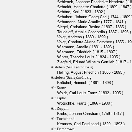
Schlenck, Johanne Friederike Henriette ( 18
Schmidt, Henriette Charlotte ( 1809 - 1847 )
Schöne, Karl ( 1823 - 1892 )
Schubert, Johann Georg Carl ( 1744 - 1809 
Schumann, Marie Amalie ( 1777 - 1841 )
Siegel, Christiane Rosine ( 1807 - 1835 )
Teudeloff, Amalie Concordia ( 1837 - 1896 )
Voigt, Andreas ( 1830 - 1899 )
Voigt, Charlotte Alwine Dorothee ( 1855 - 19
Wiermann, Amalie ( 1831 - 1896 )
Wiermann, Friedrich ( 1815 - 1897 )
Winter, Theodor Louis ( 1824 - 1905 )
Ziegfeld, Eduard Wilhelm Gottlieb ( 1817 - 1
Alsleben (Saale)-Gnölbzig
Helling, August Friedrich ( 1865 - 1895 )
Alsleben (Saale)Gnölbzig
Knöchel, Heinrich ( 1861 - 1898 )
Alt Kranz
Woldt, Carl Louis Franz ( 1832 - 1905 )
Alt Lipke
Wotschke, Franz ( 1866 - 1900 )
Alt Ruppin
Krebs, Johann Christian ( 1759 - 1817 )
Alt Tucheband
Kemnow, Carl Ferdinand ( 1829 - 1893 )
Alt-Dombrowo