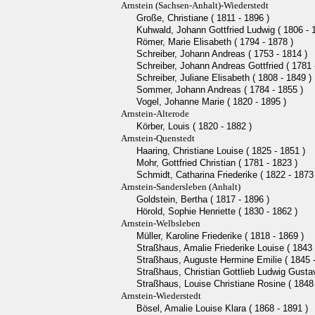
Arnstein (Sachsen-Anhalt)-Wiederstedt
Große, Christiane ( 1811 - 1896 )
Kuhwald, Johann Gottfried Ludwig ( 1806 - 
Römer, Marie Elisabeth ( 1794 - 1878 )
Schreiber, Johann Andreas ( 1753 - 1814 )
Schreiber, Johann Andreas Gottfried ( 1781 
Schreiber, Juliane Elisabeth ( 1808 - 1849 )
Sommer, Johann Andreas ( 1784 - 1855 )
Vogel, Johanne Marie ( 1820 - 1895 )
Arnstein-Alterode
Körber, Louis ( 1820 - 1882 )
Arnstein-Quenstedt
Haaring, Christiane Louise ( 1825 - 1851 )
Mohr, Gottfried Christian ( 1781 - 1823 )
Schmidt, Catharina Friederike ( 1822 - 1873
Arnstein-Sandersleben (Anhalt)
Goldstein, Bertha ( 1817 - 1896 )
Hörold, Sophie Henriette ( 1830 - 1862 )
Arnstein-Welbsleben
Müller, Karoline Friederike ( 1818 - 1869 )
Straßhaus, Amalie Friederike Louise ( 1843 
Straßhaus, Auguste Hermine Emilie ( 1845 -
Straßhaus, Christian Gottlieb Ludwig Gustav
Straßhaus, Louise Christiane Rosine ( 1848 
Arnstein-Wiederstedt
Bösel, Amalie Louise Klara ( 1868 - 1891 )