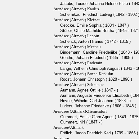
Jacobs, Louise Johanne Helene Elise ( 1842
Arendsee (Altmark)-Kaulitz
Schernikau, Friedrich Ludwig ( 1842 - 1902 
Arendsee (Altmark)-Kleinau
Oepcke, Emilie Sophia ( 1804 - 1847 )
Stüber, Ottilie Mathilde Bertha ( 1845 - 1871
Arendsee (Altmark)-Leppin
Schenck, Anton Hilarius ( 1742 - 1815 )
Arendsee (Altmark)-Mechau
Bindemann, Caroline Friederiike ( 1848 - 19
Genthe, Johann Friedrich ( 1835 - 1908 )
Arendsee (Altmark)-Rademin
Lange, Wilhelm Christoph August ( 1843 - 1
Arendsee (Altmark)-Sanne-Kerkuhn
Roost, Johann Christoph ( 1828 - 1896 )
Arendsee (Altmark)-Schrampe
Aumann, Agnes Ottilie ( 1847 - )
Aumann, Auguste Friederike Elisabeth ( 184
Heyne, Wilhelm Carl Joachim ( 1828 - )
Lüders, Johanne Friederike ( 1806 - 1848 )
Arendsee (Altmark)-Ziemendorf
Gummert, Emilie Clara Agnes ( 1849 - 1875 
Gummert, NN ( 1847 - )
Arendsee/Altmark
Frölich, Jacob Friedrich Karl ( 1799 - 1865 )
Arneburg