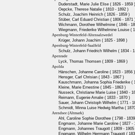
Duderstadt, Marie Julie Elise ( 1826 - 1859 
Oepcke, Therese Natalie ( 1810 - 1892 )
Schulz, Joachim Heinrich ( 1826 - 1859 )
Stüber, Carl Eduard Christian ( 1806 - 1871 
Wichmann, Dorothee Wilhelmine ( 1846 - 18
Wiegmann, Friederike Wilhelmine Louise ( 1
Apenburg-Winterfeld-Altensalzwedel
Krüger, Johann Joachim ( 1825 - 1898 )
Apenburg-Winterfeld-Saalfeld
Schulz, Johann Friedrich Wilhelm ( 1834 - 1
Apenrade
Lyck, Thomas Thomsen ( 1809 - 1869 )
Apolda
Hänschen, Johanne Caroline ( 1823 - 1856 )
Hensger, Carl Chrisian ( 1843 - 1867 )
Kauschmann, Johanna Sophia Friederike ( 1
Kleine, Marie Ernestine ( 1845 - 1863 )
Nusseck, Christianw Marie Luise ( 1840 - 1
Reimann, Eugenie Amalie ( 1833 - 1870 )
Sauer, Johann Christoph Wilhelm ( 1771 - 1
Schmidt, Minna Luise Hedwig Martha ( 1870
Arendsee (Altmark)
Ahl, Caroline Sophie Dorothee ( 1798 - 1839
Engmann, Johanne Marie Caroline ( 1827 - 
Engmann, Johannes Traugott ( 1809 - 1905 
Engmann, Wilhelm Herrmann Traugott ( 1832