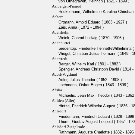
von Othegraven, Heinrich ( 1821 - 1899 )
Aarbergen-Panrod
Heckelmann, Wilhelmine Karoline Christiane
Achern
Ortmann, Arnold Eduard ( 1863 - 1927 )
Zais, Anna ( 1872 - 1894 )
Adelsheim
Weick, Conrad Ludwig ( 1870 - 1906 )
Adenbüttel
Siedentop, Friederike HenrietteWilhelmina (
Wiegel, Christian Julius Hermann ( 1849 - 1
Aderstedt
Berger, Wilhelm Karl ( 1801 - 1882 )
Spengler, Andreas Christoph David ( 1814 - 
Adorf/Vogtland
Adler, Julius Theodor ( 1852 - 1908 )
Lochmann, Oskar Eugen ( 1843 - 1898 )
Afrika
Michaelis, Jean Max Theodor ( 1843 - 1862 
Ahlden (Aller)
Hintze, Friedrich Wilhelm August ( 1836 - 18
Ahlsdorf
Friedemann, Friedrich Eduard ( 1828 - 1899 
Thurm, Gustav August Leopold ( 1857 - 190
Ahlsdorf-Ziegelrode
Rathmann, Auguste Charlotte ( 1832 - 1896 