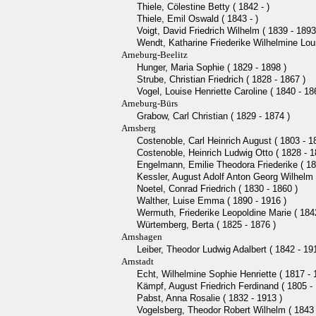
Thiele, Cölestine Betty ( 1842 - )
Thiele, Emil Oswald ( 1843 - )
Voigt, David Friedrich Wilhelm ( 1839 - 1893
Wendt, Katharine Friederike Wilhelmine Loui
Arneburg-Beelitz
Hunger, Maria Sophie ( 1829 - 1898 )
Strube, Christian Friedrich ( 1828 - 1867 )
Vogel, Louise Henriette Caroline ( 1840 - 18
Arneburg-Bürs
Grabow, Carl Christian ( 1829 - 1874 )
Arnsberg
Costenoble, Carl Heinrich August ( 1803 - 1
Costenoble, Heinrich Ludwig Otto ( 1828 - 1
Engelmann, Emilie Theodora Friederike ( 18
Kessler, August Adolf Anton Georg Wilhelm 
Noetel, Conrad Friedrich ( 1830 - 1860 )
Walther, Luise Emma ( 1890 - 1916 )
Wermuth, Friederike Leopoldine Marie ( 1842
Würtemberg, Berta ( 1825 - 1876 )
Arnshagen
Leiber, Theodor Ludwig Adalbert ( 1842 - 191
Arnstadt
Echt, Wilhelmine Sophie Henriette ( 1817 - 
Kämpf, August Friedrich Ferdinand ( 1805 - 
Pabst, Anna Rosalie ( 1832 - 1913 )
Vogelsberg, Theodor Robert Wilhelm ( 1843 