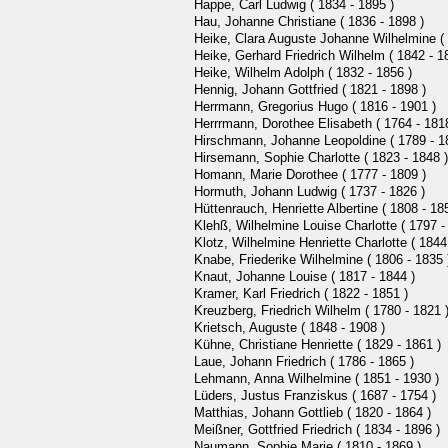
Happe, Carl Ludwig ( 1834 - 1895 )
Hau, Johanne Christiane ( 1836 - 1898 )
Heike, Clara Auguste Johanne Wilhelmine ( 
Heike, Gerhard Friedrich Wilhelm ( 1842 - 1
Heike, Wilhelm Adolph ( 1832 - 1856 )
Hennig, Johann Gottfried ( 1821 - 1898 )
Herrmann, Gregorius Hugo ( 1816 - 1901 )
Herrrmann, Dorothee Elisabeth ( 1764 - 181
Hirschmann, Johanne Leopoldine ( 1789 - 1
Hirsemann, Sophie Charlotte ( 1823 - 1848 )
Homann, Marie Dorothee ( 1777 - 1809 )
Hormuth, Johann Ludwig ( 1737 - 1826 )
Hüttenrauch, Henriette Albertine ( 1808 - 18
Klehß, Wilhelmine Louise Charlotte ( 1797 -
Klotz, Wilhelmine Henriette Charlotte ( 1844
Knabe, Friederike Wilhelmine ( 1806 - 1835 
Knaut, Johanne Louise ( 1817 - 1844 )
Kramer, Karl Friedrich ( 1822 - 1851 )
Kreuzberg, Friedrich Wilhelm ( 1780 - 1821 
Krietsch, Auguste ( 1848 - 1908 )
Kühne, Christiane Henriette ( 1829 - 1861 )
Laue, Johann Friedrich ( 1786 - 1865 )
Lehmann, Anna Wilhelmine ( 1851 - 1930 )
Lüders, Justus Franziskus ( 1687 - 1754 )
Matthias, Johann Gottlieb ( 1820 - 1864 )
Meißner, Gottfried Friedrich ( 1834 - 1896 )
Naumann, Sophie Marie ( 1810 - 1869 )