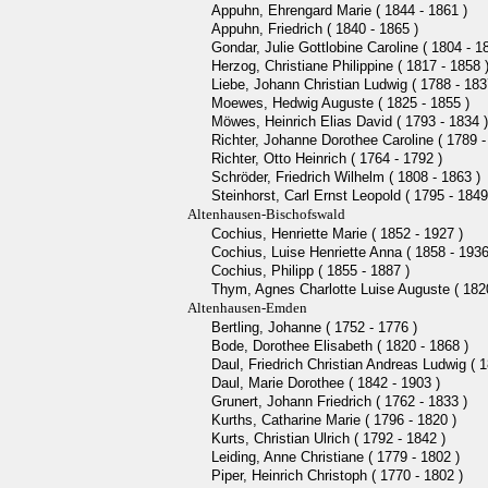
Appuhn, Ehrengard Marie ( 1844 - 1861 )
Appuhn, Friedrich ( 1840 - 1865 )
Gondar, Julie Gottlobine Caroline ( 1804 - 1
Herzog, Christiane Philippine ( 1817 - 1858 
Liebe, Johann Christian Ludwig ( 1788 - 183
Moewes, Hedwig Auguste ( 1825 - 1855 )
Möwes, Heinrich Elias David ( 1793 - 1834 )
Richter, Johanne Dorothee Caroline ( 1789 -
Richter, Otto Heinrich ( 1764 - 1792 )
Schröder, Friedrich Wilhelm ( 1808 - 1863 )
Steinhorst, Carl Ernst Leopold ( 1795 - 1849
Altenhausen-Bischofswald
Cochius, Henriette Marie ( 1852 - 1927 )
Cochius, Luise Henriette Anna ( 1858 - 1936
Cochius, Philipp ( 1855 - 1887 )
Thym, Agnes Charlotte Luise Auguste ( 1820
Altenhausen-Emden
Bertling, Johanne ( 1752 - 1776 )
Bode, Dorothee Elisabeth ( 1820 - 1868 )
Daul, Friedrich Christian Andreas Ludwig ( 1
Daul, Marie Dorothee ( 1842 - 1903 )
Grunert, Johann Friedrich ( 1762 - 1833 )
Kurths, Catharine Marie ( 1796 - 1820 )
Kurts, Christian Ulrich ( 1792 - 1842 )
Leiding, Anne Christiane ( 1779 - 1802 )
Piper, Heinrich Christoph ( 1770 - 1802 )