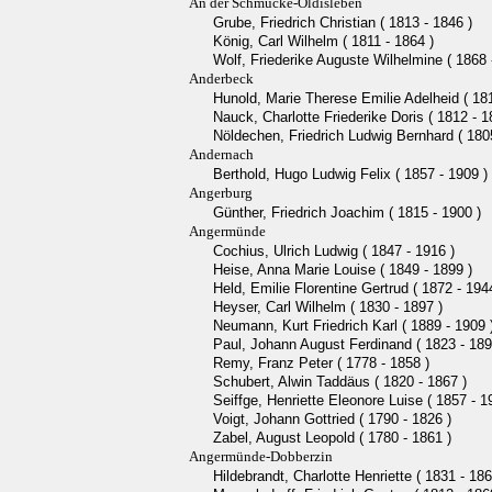
An der Schmücke-Oldisleben
Grube, Friedrich Christian ( 1813 - 1846 )
König, Carl Wilhelm ( 1811 - 1864 )
Wolf, Friederike Auguste Wilhelmine ( 1868 
Anderbeck
Hunold, Marie Therese Emilie Adelheid ( 181
Nauck, Charlotte Friederike Doris ( 1812 - 1
Nöldechen, Friedrich Ludwig Bernhard ( 1805
Andernach
Berthold, Hugo Ludwig Felix ( 1857 - 1909 )
Angerburg
Günther, Friedrich Joachim ( 1815 - 1900 )
Angermünde
Cochius, Ulrich Ludwig ( 1847 - 1916 )
Heise, Anna Marie Louise ( 1849 - 1899 )
Held, Emilie Florentine Gertrud ( 1872 - 194
Heyser, Carl Wilhelm ( 1830 - 1897 )
Neumann, Kurt Friedrich Karl ( 1889 - 1909 
Paul, Johann August Ferdinand ( 1823 - 189
Remy, Franz Peter ( 1778 - 1858 )
Schubert, Alwin Taddäus ( 1820 - 1867 )
Seiffge, Henriette Eleonore Luise ( 1857 - 1
Voigt, Johann Gottried ( 1790 - 1826 )
Zabel, August Leopold ( 1780 - 1861 )
Angermünde-Dobberzin
Hildebrandt, Charlotte Henriette ( 1831 - 186