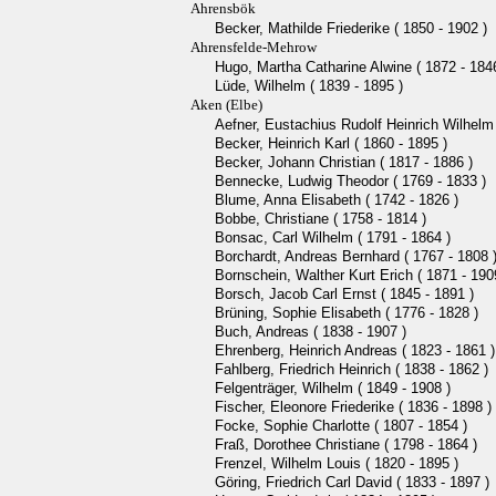
Ahrensbök
Becker, Mathilde Friederike ( 1850 - 1902 )
Ahrensfelde-Mehrow
Hugo, Martha Catharine Alwine ( 1872 - 184
Lüde, Wilhelm ( 1839 - 1895 )
Aken (Elbe)
Aefner, Eustachius Rudolf Heinrich Wilhelm 
Becker, Heinrich Karl ( 1860 - 1895 )
Becker, Johann Christian ( 1817 - 1886 )
Bennecke, Ludwig Theodor ( 1769 - 1833 )
Blume, Anna Elisabeth ( 1742 - 1826 )
Bobbe, Christiane ( 1758 - 1814 )
Bonsac, Carl Wilhelm ( 1791 - 1864 )
Borchardt, Andreas Bernhard ( 1767 - 1808 
Bornschein, Walther Kurt Erich ( 1871 - 190
Borsch, Jacob Carl Ernst ( 1845 - 1891 )
Brüning, Sophie Elisabeth ( 1776 - 1828 )
Buch, Andreas ( 1838 - 1907 )
Ehrenberg, Heinrich Andreas ( 1823 - 1861 )
Fahlberg, Friedrich Heinrich ( 1838 - 1862 )
Felgenträger, Wilhelm ( 1849 - 1908 )
Fischer, Eleonore Friederike ( 1836 - 1898 )
Focke, Sophie Charlotte ( 1807 - 1854 )
Fraß, Dorothee Christiane ( 1798 - 1864 )
Frenzel, Wilhelm Louis ( 1820 - 1895 )
Göring, Friedrich Carl David ( 1833 - 1897 )