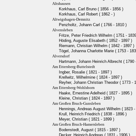
Altshausen
Korkhaus, Carl Bruno ( 1856 - 1856 )
Korkhaus, Carl Robert ( 1862 - )
Altwigshagen-Demnitz
Penzholtz, Johann Carl ( 1766 - 1810 )
Alvensleben
Fritze, Peter Friedrich Wilhelm ( 1751 - 1839
Höding, Auguste Elisabeth ( 1852 - 1897 )
Riemann, Christian Wilhelm ( 1842 - 1897 )
Tögel, Johanna Charlotte Marie ( 1753 - 183
Alversdorf
Hartmann, Johann Heinrich Albrecht ( 1790 
Am Ettersberg-Buttelstedt
Ingber, Rosalie ( 1821 - 1897 )
Krellwitz, Wilhelmine ( 1824 - 1897 )
Reyher, Johann Christian Theodor ( 1773 - 
Am Ettersberg-Wohlsborn
Haake, Ernestine Adelheid ( 1827 - 1895 )
Kleine, Christian ( 1824 - 1897 )
Am Großen Bruch-Gunsleben
Hennings, Andreas August Wilhelm ( 1823 -
Krull, Heinrich Friedrich ( 1838 - 1896 )
Meyer, Christian ( 1821 - 1899 )
Am Großen Bruch-Hamersleben
Bodenstedt, August ( 1815 - 1897 )
Decker, Heinrich Andreas ( 1831 - 1906 )