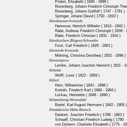
Probst, Elisabeth ( 1845 - 1899 )
Rosenberg, Johann Friedrich Christoph Theo
Rosenberg, Johann Gotthilf ( 1747 - 1781 )
Springer, Johann David ( 1750 - 1810 )
Altenhausen-Ivenrode
Hannover, Heinrich Wilhelm ( 1814 - 1842 )
Rabe, Andreas Friedrich Christoph ( 1839 - 
Rabe, Friedrich Christian ( 1831 - 1916 )
Altenkirchen (Rügen)-Schwarbe
Fock, Carl Friedrich ( 1828 - 1863 )
Altenrode-Ivenrode
Möhring, Christina Dorothea ( 1831 - 1896 )
Altentreptow
Lemke, Johann Joachim Heinrich ( 1811 - 1
Altfelde
Wolff, Louis ( 1822 - 1859 )
Althof
Horn, Wilhelmine ( 1841 - 1898 )
Korinth, Friedrich Karl ( 1866 - 1904 )
Lockau, Heinriette ( 1848 - 1890 )
Altlandsberg-Wesendahl
Bartel, Karl August Hermann ( 1842 - 1905 )
Altmärkische Höhe-Bretsch
Dankert, Joachim Friedrich ( 1788 - 1863 )
Schaaff, Christian Friedrich Ludwig ( 1780 -
von Dyherrn, Charlotte Elisabeth ( 1775 - 18