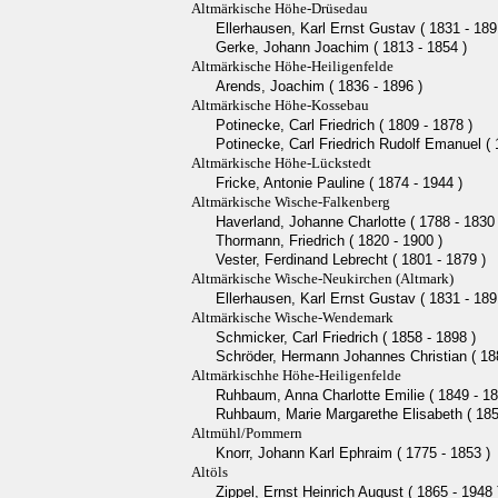
Altmärkische Höhe-Drüsedau
Ellerhausen, Karl Ernst Gustav ( 1831 - 189
Gerke, Johann Joachim ( 1813 - 1854 )
Altmärkische Höhe-Heiligenfelde
Arends, Joachim ( 1836 - 1896 )
Altmärkische Höhe-Kossebau
Potinecke, Carl Friedrich ( 1809 - 1878 )
Potinecke, Carl Friedrich Rudolf Emanuel ( 
Altmärkische Höhe-Lückstedt
Fricke, Antonie Pauline ( 1874 - 1944 )
Altmärkische Wische-Falkenberg
Haverland, Johanne Charlotte ( 1788 - 1830 
Thormann, Friedrich ( 1820 - 1900 )
Vester, Ferdinand Lebrecht ( 1801 - 1879 )
Altmärkische Wische-Neukirchen (Altmark)
Ellerhausen, Karl Ernst Gustav ( 1831 - 189
Altmärkische Wische-Wendemark
Schmicker, Carl Friedrich ( 1858 - 1898 )
Schröder, Hermann Johannes Christian ( 188
Altmärkischhe Höhe-Heiligenfelde
Ruhbaum, Anna Charlotte Emilie ( 1849 - 18
Ruhbaum, Marie Margarethe Elisabeth ( 185
Altmühl/Pommern
Knorr, Johann Karl Ephraim ( 1775 - 1853 )
Altöls
Zippel, Ernst Heinrich August ( 1865 - 1948 