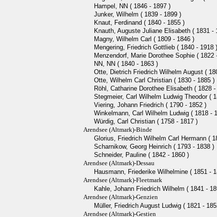
Hampel, NN ( 1846 - 1897 )
Junker, Wilhelm ( 1839 - 1899 )
Knaut, Ferdinand ( 1840 - 1855 )
Knauth, Auguste Juliane Elisabeth ( 1831 - 
Magny, Wilhelm Carl ( 1809 - 1846 )
Mengering, Friedrich Gottlieb ( 1840 - 1918 
Menzendorf, Marie Dorothee Sophie ( 1822 -
NN, NN ( 1840 - 1863 )
Otte, Dietrich Friedrich Wilhelm August ( 18
Otte, Wilhelm Carl Christian ( 1830 - 1885 )
Röhl, Catharine Dorothee Elisabeth ( 1828 -
Stegmeier, Carl Wilhelm Ludwig Theodor ( 1
Viering, Johann Friedrich ( 1790 - 1852 )
Winkelmann, Carl Wilhelm Ludwig ( 1818 - 1
Würdig, Carl Christian ( 1758 - 1817 )
Arendsee (Altmark)-Binde
Glorius, Friedrich Wilhelm Carl Hermann ( 1
Scharnikow, Georg Heinrich ( 1793 - 1838 )
Schneider, Pauline ( 1842 - 1860 )
Arendsee (Altmark)-Dessau
Hausmann, Friederike Wilhelmine ( 1851 - 1
Arendsee (Altmark)-Fleetmark
Kahle, Johann Friedrich Wilhelm ( 1841 - 18
Arendsee (Altmark)-Genzien
Müller, Friedrich August Ludwig ( 1821 - 185
Arendsee (Altmark)-Gestien