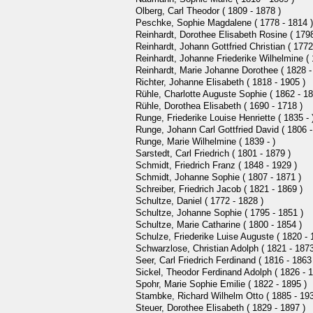
Olberg, Carl Theodor ( 1809 - 1878 )
Peschke, Sophie Magdalene ( 1778 - 1814 )
Reinhardt, Dorothee Elisabeth Rosine ( 1798
Reinhardt, Johann Gottfried Christian ( 1772
Reinhardt, Johanne Friederike Wilhelmine ( 
Reinhardt, Marie Johanne Dorothee ( 1828 -
Richter, Johanne Elisabeth ( 1818 - 1905 )
Rühle, Charlotte Auguste Sophie ( 1862 - 18
Rühle, Dorothea Elisabeth ( 1690 - 1718 )
Runge, Friederike Louise Henriette ( 1835 - 
Runge, Johann Carl Gottfried David ( 1806 -
Runge, Marie Wilhelmine ( 1839 - )
Sarstedt, Carl Friedrich ( 1801 - 1879 )
Schmidt, Friedrich Franz ( 1848 - 1929 )
Schmidt, Johanne Sophie ( 1807 - 1871 )
Schreiber, Friedrich Jacob ( 1821 - 1869 )
Schultze, Daniel ( 1772 - 1828 )
Schultze, Johanne Sophie ( 1795 - 1851 )
Schultze, Marie Catharine ( 1800 - 1854 )
Schulze, Friederike Luise Auguste ( 1820 - 
Schwarzlose, Christian Adolph ( 1821 - 1873
Seer, Carl Friedrich Ferdinand ( 1816 - 1863
Sickel, Theodor Ferdinand Adolph ( 1826 - 1
Spohr, Marie Sophie Emilie ( 1822 - 1895 )
Stambke, Richard Wilhelm Otto ( 1885 - 193
Steuer, Dorothee Elisabeth ( 1829 - 1897 )