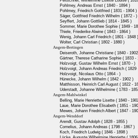
Peitschner, Wilhelmine Lisette Louise ( 1810
Pohlmey, Andreas Ernst ( 1840 - 1894 )
Pohlmey, Friedrich Gottfried ( 1831 - 1904 )
Säger, Gottfried Friedrich Wilhelm ( 1872 - )
Seyffert, Johann Gottlieb ( 1814 - 1845 )
Sommer, Marie Dorothee Sophie ( 1849 - 18
Thiele, Friederike Alwine ( 1843 - 1864 )
Wenig, Johann Carl Friedrich ( 1801 - 1848 
Wolter, Carl Christian ( 1802 - 1880 )
Angern-Bertingen
Deiseroth, Johanne Christiane ( 1840 - 1902
Gärtner, Therese Catharine Sophie ( 1833 - 
Holzvoigt, Gustav Wilhelm Ernst ( 1870 - )
Holzvoigt, Johann Andreas Friedrich ( 1829 
Holzvoigt, Nicolaus Otto ( 1864 - )
Hünecke, Johann Wilhelm ( 1842 - 1902 )
Matthisson, Heinrich Carl August ( 1822 - 1
Uderstadt, Johanne Wilhelmine ( 1783 - 185
Angern-Mahlwinkel
Belling, Marie Henriette Lisette ( 1840 - 190
Laue, Marie Dorothee Elisabeth ( 1851 - 190
Mewes, Johann Friedrich Albert ( 1847 - 190
Angern-Wenddorf
Arendt, Gustav Adolph ( 1828 - 1855 )
Cornelius, Johann Andreas ( 1798 - 1867 )
Koch, Friedrich Ludwig ( 1846 - 1898 )
Lücke, Auguste Wilhelmine Henriette ( 1806 