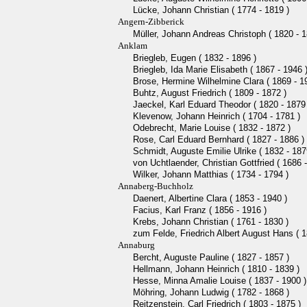
Lücke, Johann Christian ( 1774 - 1819 )
Angern-Zibberick
Müller, Johann Andreas Christoph ( 1820 - 1
Anklam
Briegleb, Eugen ( 1832 - 1896 )
Briegleb, Ida Marie Elisabeth ( 1867 - 1946 
Brose, Hermine Wilhelmine Clara ( 1869 - 1
Buhtz, August Friedrich ( 1809 - 1872 )
Jaeckel, Karl Eduard Theodor ( 1820 - 1879
Klevenow, Johann Heinrich ( 1704 - 1781 )
Odebrecht, Marie Louise ( 1832 - 1872 )
Rose, Carl Eduard Bernhard ( 1827 - 1886 )
Schmidt, Auguste Emilie Ulrike ( 1832 - 187
von Uchtlaender, Christian Gottfried ( 1686 
Wilker, Johann Matthias ( 1734 - 1794 )
Annaberg-Buchholz
Daenert, Albertine Clara ( 1853 - 1940 )
Facius, Karl Franz ( 1856 - 1916 )
Krebs, Johann Christian ( 1761 - 1830 )
zum Felde, Friedrich Albert August Hans ( 1
Annaburg
Bercht, Auguste Pauline ( 1827 - 1857 )
Hellmann, Johann Heinrich ( 1810 - 1839 )
Hesse, Minna Amalie Louise ( 1837 - 1900 )
Möhring, Johann Ludwig ( 1782 - 1868 )
Reitzenstein, Carl Friedrich ( 1803 - 1875 )