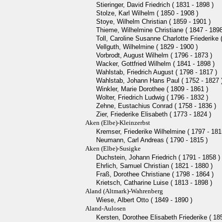
Stieringer, David Friedrich ( 1831 - 1898 )
Stolze, Karl Wilhelm ( 1850 - 1908 )
Stoye, Wilhelm Christian ( 1859 - 1901 )
Thieme, Wilhelmine Christiane ( 1847 - 1898
Toll, Caroline Susanne Charlotte Friederike 
Vellguth, Wilhelmine ( 1829 - 1900 )
Vorbrodt, August Wilhelm ( 1796 - 1873 )
Wacker, Gottfried Wilhelm ( 1841 - 1898 )
Wahlstab, Friedrich August ( 1798 - 1817 )
Wahlstab, Johann Hans Paul ( 1752 - 1827 
Winkler, Marie Dorothee ( 1809 - 1861 )
Wolter, Friedrich Ludwig ( 1796 - 1832 )
Zehne, Eustachius Conrad ( 1758 - 1836 )
Zier, Friederike Elisabeth ( 1773 - 1824 )
Aken (Elbe)-Kleinzerbst
Kremser, Friederike Wilhelmine ( 1797 - 181
Neumann, Carl Andreas ( 1790 - 1815 )
Aken (Elbe)-Susigke
Duchstein, Johann Friedrich ( 1791 - 1858 )
Ehrlich, Samuel Christian ( 1821 - 1880 )
Fraß, Dorothee Christiane ( 1798 - 1864 )
Krietsch, Catharine Luise ( 1813 - 1898 )
Aland (Altmark)-Wahrenberg
Wiese, Albert Otto ( 1849 - 1890 )
Aland-Aulosen
Kersten, Dorothee Elisabeth Friederike ( 18