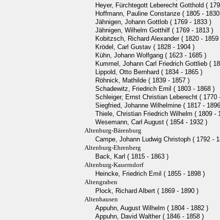
Heyer, Fürchtegott Leberecht Gotthold ( 179
Hoffmann, Pauline Constanze ( 1805 - 1830
Jähnigen, Johann Gottlob ( 1769 - 1833 )
Jähnigen, Wilhelm Gotthilf ( 1769 - 1813 )
Kobitzsch, Richard Alexander ( 1820 - 1859 
Krödel, Carl Gustav ( 1828 - 1904 )
Kühn, Johann Wolfgang ( 1623 - 1685 )
Kummel, Johann Carl Friedrich Gottlieb ( 18
Lippold, Otto Bernhard ( 1834 - 1865 )
Röhnick, Mathilde ( 1839 - 1857 )
Schadewitz, Friedrich Emil ( 1803 - 1868 )
Schleiger, Ernst Christian Leberecht ( 1770 
Siegfried, Johanne Wilhelmine ( 1817 - 1896
Thiele, Christian Friedrich Wilhelm ( 1809 - 
Wesemann, Carl August ( 1854 - 1932 )
Altenburg-Bärenburg
Campe, Johann Ludwig Christoph ( 1792 - 1
Altenburg-Ehrenberg
Back, Karl ( 1815 - 1863 )
Altenburg-Kauerndorf
Heincke, Friedrich Emil ( 1855 - 1898 )
Altengraben
Plock, Richard Albert ( 1869 - 1890 )
Altenhausen
Appuhn, August Wilhelm ( 1804 - 1882 )
Appuhn, David Walther ( 1846 - 1858 )