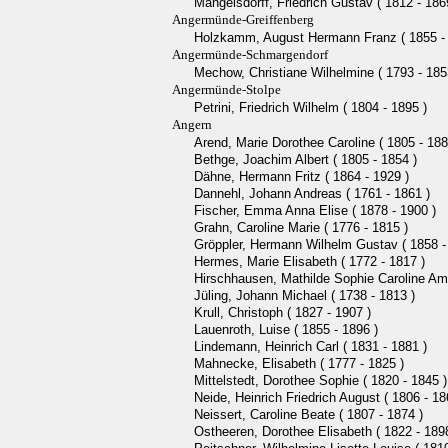
Mangelsdorff, Friedrich Gustav ( 1812 - 186
Angermünde-Greiffenberg
Holzkamm, August Hermann Franz ( 1855 - 
Angermünde-Schmargendorf
Mechow, Christiane Wilhelmine ( 1793 - 185
Angermünde-Stolpe
Petrini, Friedrich Wilhelm ( 1804 - 1895 )
Angern
Arend, Marie Dorothee Caroline ( 1805 - 188
Bethge, Joachim Albert ( 1805 - 1854 )
Dähne, Hermann Fritz ( 1864 - 1929 )
Dannehl, Johann Andreas ( 1761 - 1861 )
Fischer, Emma Anna Elise ( 1878 - 1900 )
Grahn, Caroline Marie ( 1776 - 1815 )
Gröppler, Hermann Wilhelm Gustav ( 1858 -
Hermes, Marie Elisabeth ( 1772 - 1817 )
Hirschhausen, Mathilde Sophie Caroline Ama
Jüling, Johann Michael ( 1738 - 1813 )
Krull, Christoph ( 1827 - 1907 )
Lauenroth, Luise ( 1855 - 1896 )
Lindemann, Heinrich Carl ( 1831 - 1881 )
Mahnecke, Elisabeth ( 1777 - 1825 )
Mittelstedt, Dorothee Sophie ( 1820 - 1845 )
Neide, Heinrich Friedrich August ( 1806 - 18
Neissert, Caroline Beate ( 1807 - 1874 )
Ostheeren, Dorothee Elisabeth ( 1822 - 189