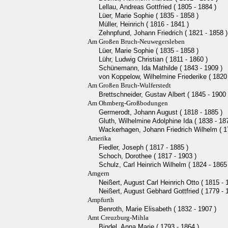
Lellau, Andreas Gottfried ( 1805 - 1884 )
Lüer, Marie Sophie ( 1835 - 1858 )
Müller, Heinrich ( 1816 - 1841 )
Zehnpfund, Johann Friedrich ( 1821 - 1858 )
Am Großen Bruch-Neuwegersleben
Lüer, Marie Sophie ( 1835 - 1858 )
Lühr, Ludwig Christian ( 1811 - 1860 )
Schünemann, Ida Mathilde ( 1843 - 1909 )
von Koppelow, Wilhelmine Friederike ( 1820 
Am Großen Bruch-Wulferstedt
Brettschneider, Gustav Albert ( 1845 - 1900 
Am Ohmberg-Großbodungen
Germerodt, Johann August ( 1818 - 1885 )
Gluth, Wilhelmine Adolphine Ida ( 1838 - 18
Wackerhagen, Johann Friedrich Wilhelm ( 1
Amerika
Fiedler, Joseph ( 1817 - 1885 )
Schoch, Dorothee ( 1817 - 1903 )
Schulz, Carl Heinrich Wilhelm ( 1824 - 1865
Amgern
Neißert, August Carl Heinrich Otto ( 1815 - 
Neißert, August Gebhard Gottfried ( 1779 - 
Ampfurth
Benroth, Marie Elisabeth ( 1832 - 1907 )
Amt Creuzburg-Mihla
Bindel, Anna Marie ( 1793 - 1864 )