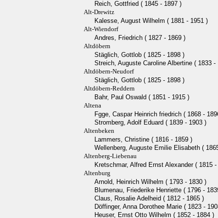
Reich, Gottfried ( 1845 - 1897 )
Alt-Drewitz
Kalesse, August Wilhelm ( 1881 - 1951 )
Alt-Wiendorf
Andres, Friedrich ( 1827 - 1869 )
Altdöbern
Stäglich, Gottlob ( 1825 - 1898 )
Streich, Auguste Caroline Albertine ( 1833 -
Altdöbern-Neudorf
Stäglich, Gottlob ( 1825 - 1898 )
Altdöbern-Reddern
Bahr, Paul Oswald ( 1851 - 1915 )
Altena
Fgge, Caspar Heinrich friedrich ( 1868 - 189
Stromberg, Adolf Eduard ( 1839 - 1903 )
Altenbeken
Lammers, Christine ( 1816 - 1859 )
Wellenberg, Auguste Emilie Elisabeth ( 1865
Altenberg-Liebenau
Kretschmar, Alfred Ernst Alexander ( 1815 -
Altenburg
Arnold, Heinrich Wilhelm ( 1793 - 1830 )
Blumenau, Friederike Henriette ( 1796 - 183
Claus, Rosalie Adelheid ( 1812 - 1865 )
Döffinger, Anna Dorothee Marie ( 1823 - 190
Heuser, Ernst Otto Wilhelm ( 1852 - 1884 )