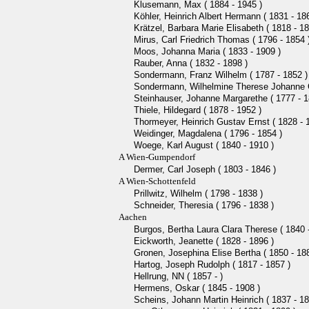
Klusemann, Max ( 1884 - 1945 )
Köhler, Heinrich Albert Hermann ( 1831 - 18
Krätzel, Barbara Marie Elisabeth ( 1818 - 18
Mirus, Carl Friedrich Thomas ( 1796 - 1854 
Moos, Johanna Maria ( 1833 - 1909 )
Rauber, Anna ( 1832 - 1898 )
Sondermann, Franz Wilhelm ( 1787 - 1852 )
Sondermann, Wilhelmine Therese Johanne Cl
Steinhauser, Johanne Margarethe ( 1777 - 1
Thiele, Hildegard ( 1878 - 1952 )
Thormeyer, Heinrich Gustav Ernst ( 1828 - 
Weidinger, Magdalena ( 1796 - 1854 )
Woege, Karl August ( 1840 - 1910 )
A Wien-Gumpendorf
Dermer, Carl Joseph ( 1803 - 1846 )
A Wien-Schottenfeld
Prillwitz, Wilhelm ( 1798 - 1838 )
Schneider, Theresia ( 1796 - 1838 )
Aachen
Burgos, Bertha Laura Clara Therese ( 1840 
Eickworth, Jeanette ( 1828 - 1896 )
Gronen, Josephina Elise Bertha ( 1850 - 18
Hartog, Joseph Rudolph ( 1817 - 1857 )
Hellrung, NN ( 1857 - )
Hermens, Oskar ( 1845 - 1908 )
Scheins, Johann Martin Heinrich ( 1837 - 18