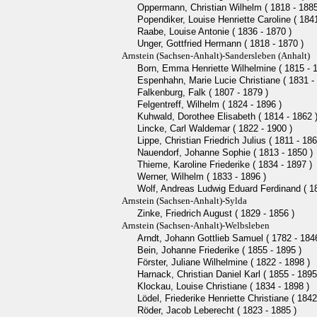
Oppermann, Christian Wilhelm ( 1818 - 1885
Popendiker, Louise Henriette Caroline ( 1841
Raabe, Louise Antonie ( 1836 - 1870 )
Unger, Gottfried Hermann ( 1818 - 1870 )
Arnstein (Sachsen-Anhalt)-Sandersleben (Anhalt)
Born, Emma Henriette Wilhelmine ( 1815 - 1
Espenhahn, Marie Lucie Christiane ( 1831 -
Falkenburg, Falk ( 1807 - 1879 )
Felgentreff, Wilhelm ( 1824 - 1896 )
Kuhwald, Dorothee Elisabeth ( 1814 - 1862 
Lincke, Carl Waldemar ( 1822 - 1900 )
Lippe, Christian Friedrich Julius ( 1811 - 186
Nauendorf, Johanne Sophie ( 1813 - 1850 )
Thieme, Karoline Friederike ( 1834 - 1897 )
Werner, Wilhelm ( 1833 - 1896 )
Wolf, Andreas Ludwig Eduard Ferdinand ( 18
Arnstein (Sachsen-Anhalt)-Sylda
Zinke, Friedrich August ( 1829 - 1856 )
Arnstein (Sachsen-Anhalt)-Welbsleben
Arndt, Johann Gottlieb Samuel ( 1782 - 184
Bein, Johanne Friederike ( 1855 - 1895 )
Förster, Juliane Wilhelmine ( 1822 - 1898 )
Harnack, Christian Daniel Karl ( 1855 - 1895
Klockau, Louise Christiane ( 1834 - 1898 )
Lödel, Friederike Henriette Christiane ( 1842
Röder, Jacob Leberecht ( 1823 - 1885 )