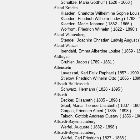
Schultze, Maria Gotthülf ( 1628 - 1668 )
Aland-Krüden
Klaeden, Charlotte Wilhelmine Sophie Louise
Klaeden, Friedrich Wilhelm Ludwig ( 1792 - 
Klaeden, Marie Johanne ( 1832 - 1866 )
Wolfrom, Friedrich Wilhelm ( 1822 - 1890 )
Aland-Wahrenberg
Stendel, Joachim Christian Ludwig August (
Aland-Wanzer
Isendahl, Emma Albertine Louise ( 1859 - 1
Aldingen
Gruhler, Jacob ( 1789 - 1831 )
Allenstein
Lavezzari, Karl Felix Raphael ( 1857 - 1909 
Stielow, Friedrich Wilhelm Otto ( 1866 - 189
Allstadt-Holdenstedt
Schwarz, Hermann ( 1828 - 1895 )
Allstedt
Decker, Elisabeth ( 1805 - 1898 )
Gloel, Maria Therese Elisabeth ( 1837 - 190
Gorgas, Friedrich Albert ( 1835 - 1898 )
Talsch, Gottlob Andreas Gustav ( 1856 - 19
Allstedt-Bayernaumburg
Werfel, Auguste ( 1832 - 1898 )
Allstedt-Beyernaumburg
Werfel, Carl Friedrich ( 1827 - 1858 )