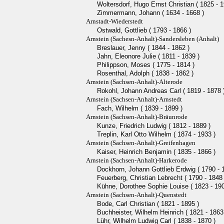
Woltersdorf, Hugo Ernst Christian ( 1825 - 1
Zimmermann, Johann ( 1634 - 1668 )
Arnstadt-Wiederstedt
Ostwald, Gottlieb ( 1793 - 1866 )
Arnstein (Sachesn-Anhalt)-Sandersleben (Anhalt)
Breslauer, Jenny ( 1844 - 1862 )
Jahn, Eleonore Julie ( 1811 - 1839 )
Philippson, Moses ( 1775 - 1814 )
Rosenthal, Adolph ( 1838 - 1862 )
Arnstein (Sachsen-Anhalt)-Alterode
Rokohl, Johann Andreas Carl ( 1819 - 1878 
Arnstein (Sachsen-Anhalt)-Arnstedt
Fach, Wilhelm ( 1839 - 1899 )
Arnstein (Sachsen-Anhalt)-Bräunrode
Kunze, Friedrich Ludwig ( 1812 - 1889 )
Treplin, Karl Otto Wilhelm ( 1874 - 1933 )
Arnstein (Sachsen-Anhalt)-Greifenhagen
Kaiser, Heinrich Benjamin ( 1835 - 1866 )
Arnstein (Sachsen-Anhalt)-Harkerode
Dockhorn, Johann Gottlieb Erdwig ( 1790 - 
Feuerberg, Christian Lebrecht ( 1790 - 1848 
Kühne, Dorothee Sophie Louise ( 1823 - 190
Arnstein (Sachsen-Anhalt)-Quenstedt
Bode, Carl Christian ( 1821 - 1895 )
Buchheister, Wilhelm Heinrich ( 1821 - 1863
Lühr, Wilhelm Ludwig Carl ( 1838 - 1870 )