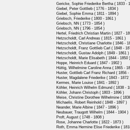
Gericke, Sophie Friederike Bertha ( 1833 - 
Giebel, Peter Gottlieb ( 1776 - 1834 )
Giebel, Sophie Emma ( 1811 - 1894 )
Griebsch, Friederike ( 1800 - 1861 )
Griebsch, NN ( 1773 - 1854 )
Griebsch, NN ( 1796 - 1854 )
Hertel, Friedrich Christian Martin ( 1827 - 18
Hetzscholdt, Carl Andreas ( 1815 - 1861 )
Hetzscholdt, Christiane Charlotte ( 1846 - 1
Hetzscholdt, Franz Gottlieb Carl ( 1848 - 18
Hetzscholdt, Gustav Adolph ( 1849 - 1861 )
Hetzscholdt, Marie Elisabeth ( 1844 - 1850 
Hoppe, Heinrich Eduard ( 1847 - 1902 )
Hüttig, Wilhelmine Caroline Anna ( 1865 - 18
Huster, Gottlieb Carl Franz Richard ( 1856 -
Huster, Magdalene Friederike ( 1843 - 1872 
Kermes, Marie Louise ( 1841 - 1892 )
Köhler, Heinrich Wilhelm Edmund ( 1838 - 1
Köhler, Johann Christoph ( 1803 - 1896 )
Meise, Christine Dorothee Wilhelmine ( 1836
Michaelis, Robert Reinhold ( 1848 - 1897 )
Neander, Marie Albine ( 1847 - 1896 )
Neubauer, Traugott Wilhelm ( 1844 - 1904 )
Proft, August ( 1748 - 1808 )
Rose, Johanne Charlotte ( 1822 - 1873 )
Roth, Emma Hermine Elise Friederike ( 1818