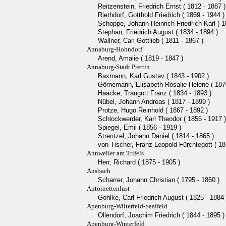
Reitzenstein, Friedrich Ernst ( 1812 - 1887 )
Riethdorf, Gotthold Friedrich ( 1869 - 1944 )
Schoppe, Johann Heinrich Friedrich Karl ( 1
Stephan, Friedrich August ( 1834 - 1894 )
Wallner, Carl Gottlieb ( 1811 - 1867 )
Annaburg-Hohndorf
Arend, Amalie ( 1819 - 1847 )
Annaburg-Stadt Prettin
Baxmann, Karl Gustav ( 1843 - 1902 )
Görnemann, Elisabeth Rosalie Helene ( 1870
Haacke, Traugott Franz ( 1834 - 1893 )
Nübel, Johann Andreas ( 1817 - 1899 )
Protze, Hugo Reinhold ( 1867 - 1892 )
Schlockwerder, Karl Theodor ( 1856 - 1917 )
Spiegel, Emil ( 1856 - 1919 )
Strentzel, Johann Daniel ( 1814 - 1865 )
von Tischer, Franz Leopold Fürchtegott ( 18
Annweiler am Trifels
Herr, Richard ( 1875 - 1905 )
Ansbach
Scharrer, Johann Christian ( 1795 - 1860 )
Antoinettenlust
Gohlke, Carl Friedrich August ( 1825 - 1884 
Apenburg-Wilterfeld-Saalfeld
Ollendorf, Joachim Friedrich ( 1844 - 1895 )
Apenburg-Winterfeld